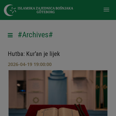
Togg
navi
#Archives#
Hutba: Kur'an je lijek
2026-04-19 19:00:00