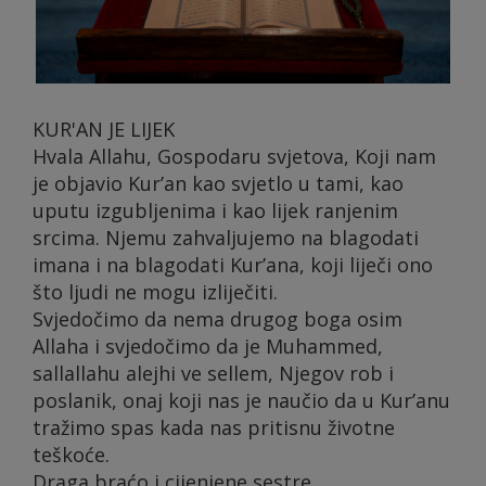
KUR'AN JE LIJEK
Hvala Allahu, Gospodaru svjetova, Koji nam
je objavio Kur’an kao svjetlo u tami, kao
uputu izgubljenima i kao lijek ranjenim
srcima. Njemu zahvaljujemo na blagodati
imana i na blagodati Kur’ana, koji liječi ono
što ljudi ne mogu izliječiti.
Svjedočimo da nema drugog boga osim
Allaha i svjedočimo da je Muhammed,
sallallahu alejhi ve sellem, Njegov rob i
poslanik, onaj koji nas je naučio da u Kur’anu
tražimo spas kada nas pritisnu životne
teškoće.
Draga braćo i cijenjene sestre,