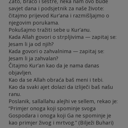
Zato, braćo i sestre, neka nam ovo bude
savjet dana i podsjetnik za naše živote:
čitajmo prijevod Kur’ana i razmišljajmo o
njegovim porukama.
Pokušajmo tražiti sebe u Kur’anu.
Kada Allah govori o strpljivima — zapitaj se:
Jesam li ja od njih?
Kada govori o zahvalnima — zapitaj se:
Jesam li ja zahvalan?
Čitajmo Kur’an kao da je nama danas
objavljen.
Kao da se Allah obraća baš meni i tebi.
Kao da svaki ajet dolazi da izliječi baš našu
ranu.
Poslanik, sallallahu alejhi ve sellem, rekao je:
“Primjer onoga koji spominje svoga
Gospodara i onoga koji Ga ne spominje je
kao primjer živog i mrtvog.” (Bilježi Buhari)