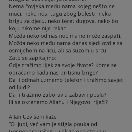
Nema čovjeka među nama kojeg nešto ne
muči, neko nosi tugu zbog bolesti, neko
brigu za djecu, neko teret dugova, neko bol
koju nikome nije rekao.
Možda neko od nas noćima ne može zaspati.
Možda neko među nama danas sjedi ovdje sa
osmijehom na licu, ali sa suzom u srcu
Zato se zapitajmo:
Gdje tražimo lijek za svoje živote? Kome se
obraćamo kada nas pritisnu brige?
Da li odmah uzmemo telefon i tražimo savjet
od ljudi?
Da li tražimo zaborav u zabavi i poslu?
Ili se okrenemo Allahu i Njegovoj riječi?
Allah Uzvišeni kaže:
“O ljudi, već vam je stigla pouka od
Gospodara vašeg i lijek za ono što je u