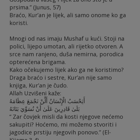
prsima.” (Junus, 57)
Braćo, Kur’an je lijek, ali samo onome ko ga
koristi.
Mnogi od nas imaju Mushaf u kući. Stoji na
polici, lijepo umotan, ali rijetko otvoren. A
srce nam ranjeno, duša nemirna, porodica
opterećena brigama.
Kako očekujemo lijek ako ga ne koristimo?
Draga braćo i sestre, Kur’an nije samo
knjiga, Kur’an je čudo.
Allah Uzvišeni kaže:
أَيَحْسَبُ الْإِنْسَانُ أَلَّنْ نَجْمَعَ عِظَامَهُ
بَلَىٰ قَادِرِينَ عَلَىٰ أَنْ نُسَوِّيَ بَنَانَهُ
“ Zar čovjek misli da kosti njegove nećemo
sakupiti? Hoćemo, mi možemo stvoriti i
jagodice prstiju njegovih ponovo.” (El-