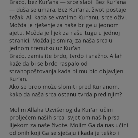
Braćo, bez Kur’ana — srce slabi. Bez Kur’ana
— duša se umara. Bez Kur’ana, život postaje
težak. Ali kada se vratimo Kur’anu, srce oživi.
Možda je rješenje za naše brige u jednom
ajetu. Možda je lijek za našu tugu u jednoj
stranici. Možda je smiraj za naša srca u
jednom trenutku uz Kur’an.
Braćo, zamislite brdo, tvrdo i snažno. Allah
kaže da bi se brdo raspalo od
strahopoštovanja kada bi mu bio objavljen
Kur’an.
Ako se brdo može slomiti pred Kur’anom,
kako da naša srca ostanu tvrda pred njim?
Molim Allaha Uzvišenog da Kur’an učini
proljećem naših srca, svjetlom naših prsa i
lijekom za naše živote. Molim Ga da nas učini
od onih koji Ga se sjećaju i kada je teško i