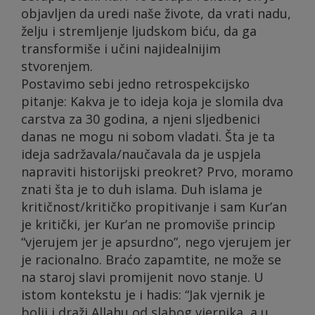
objavljen da uredi naše živote, da vrati nadu,
želju i stremljenje ljudskom biću, da ga
transformiše i učini najidealnijim
stvorenjem.
Postavimo sebi jedno retrospekcijsko
pitanje: Kakva je to ideja koja je slomila dva
carstva za 30 godina, a njeni sljedbenici
danas ne mogu ni sobom vladati. Šta je ta
ideja sadržavala/naučavala da je uspjela
napraviti historijski preokret? Prvo, moramo
znati šta je to duh islama. Duh islama je
kritičnost/kritičko propitivanje i sam Kur’an
je kritički, jer Kur’an ne promoviše princip
“vjerujem jer je apsurdno”, nego vjerujem jer
je racionalno. Braćo zapamtite, ne može se
na staroj slavi promijenit novo stanje. U
istom kontekstu je i hadis: “Jak vjernik je
bolji i draži Allahu od slabog vjernika, a u