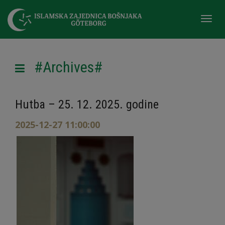
Togg
navi
#Archives#
Hutba – 25. 12. 2025. godine
2025-12-27 11:00:00