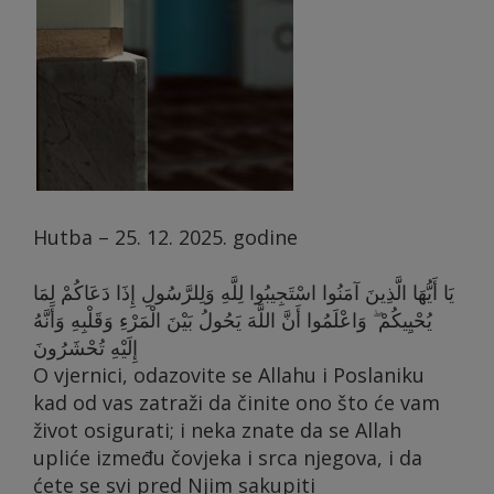
Hutba – 25. 12. 2025. godine
يَا أَيُّهَا الَّذِينَ آمَنُوا اسْتَجِيبُوا لِلَّهِ وَلِلرَّسُولِ إِذَا دَعَاكُمْ لِمَا
يُحْيِيكُمْ ۖ وَاعْلَمُوا أَنَّ اللَّهَ يَحُولُ بَيْنَ الْمَرْءِ وَقَلْبِهِ وَأَنَّهُ
إِلَيْهِ تُحْشَرُونَ
O vjernici, odazovite se Allahu i Poslaniku
kad od vas zatraži da činite ono što će vam
život osigurati; i neka znate da se Allah
upliće između čovjeka i srca njegova, i da
ćete se svi pred Njim sakupiti