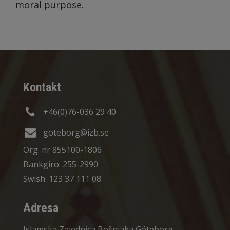
moral purpose.
Kontakt
+46(0)76-036 29 40
goteborg@izb.se
Org. nr 855100-1806
Bankgiro: 255-2990
Swish: 123 37 111 08
Adresa
Islamska Zajednica Bošnjaka Göteborg