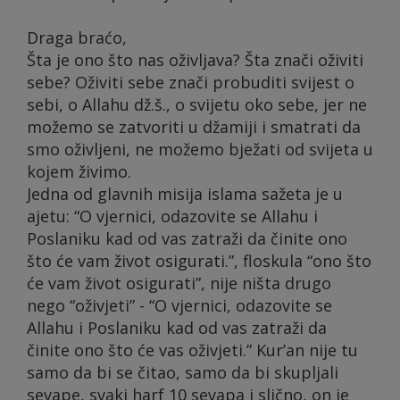
Draga braćo,
Šta je ono što nas oživljava? Šta znači oživiti
sebe? Oživiti sebe znači probuditi svijest o
sebi, o Allahu dž.š., o svijetu oko sebe, jer ne
možemo se zatvoriti u džamiji i smatrati da
smo oživljeni, ne možemo bježati od svijeta u
kojem živimo.
Jedna od glavnih misija islama sažeta je u
ajetu: “O vjernici, odazovite se Allahu i
Poslaniku kad od vas zatraži da činite ono
što će vam život osigurati.”, floskula “ono što
će vam život osigurati”, nije ništa drugo
nego “oživjeti” - “O vjernici, odazovite se
Allahu i Poslaniku kad od vas zatraži da
činite ono što će vas oživjeti.” Kur’an nije tu
samo da bi se čitao, samo da bi skupljali
sevape, svaki harf 10 sevapa i slično, on je