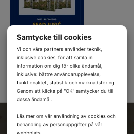
Samtycke till cookies
Vi och våra partners använder teknik,
inklusive cookies, för att samla in
Dobro došli na promociju kjnige "Breza-94"
information om dig för olika ändamål,
inklusive: bättre användarupplevelse,
Generalsgatan 5.
funktionalitet, statistik och marknadsföring.
Genom att klicka på "OK" samtycker du till
dessa ändamål.
Läs mer om vår användning av cookies och
Kontakt
behandling av personuppgifter på vår
webbplats.