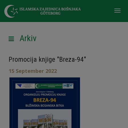
Togg
navi
Arkiv
Promocija knjige "Breza-94"
15 September 2022