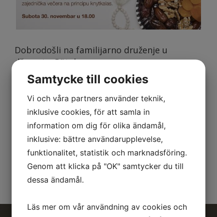
Dobrodošli na familijarno druženje u
džematu Göteborg.
Samtycke till cookies
Uz razgovor o aktuelnim temama možemo
se poslužiti zajedničkom večerom na
Vi och våra partners använder teknik,
principu "knytkalas", dakle da svako donese
inklusive cookies, för att samla in
omiljeno jelo svoje porodice i/ili neku
information om dig för olika ändamål,
poslasticu.
inklusive: bättre användarupplevelse,
Svi su dobrodošli i nije potrebna prethodna
funktionalitet, statistik och marknadsföring.
prijava.
Genom att klicka på "OK" samtycker du till
dessa ändamål.
Läs mer om vår användning av cookies och