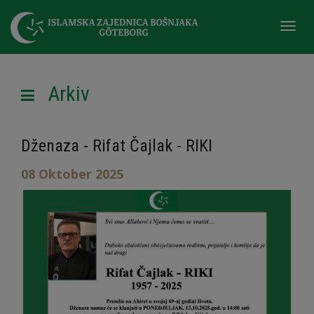
Togg
navi
Arkiv
Dženaza - Rifat Čajlak - RIKI
08 Oktober 2025