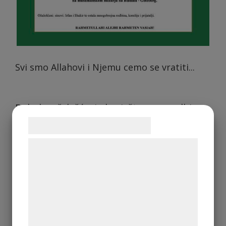
Svi smo Allahovi i Njemu cemo se vratiti...
Duboko ožalošćeni obavještavamo rodbinu,
prijatelje i komšije da jenaš dragi
Samtykke til cookies
Rifat Čajlak - RIKI (
1957 - 2025)
Vi og vores samarbejdspartnere bruger
teknologier, herunder cookies, til at
preselio na Ahiret u svojoj 69-oj godini
života.
indsamle oplysninger om dig til forskellige
formål, herunder: Tilpasning af annoncering,
bedre brugeroplevelse, funktionalitet,
Dženaza namaz će se klanjati u
statistik og marketing. Disse oplysninger