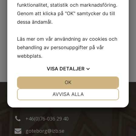
javite nam se putem mejla ili telefonskim
funktionalitet, statistik och marknadsföring.
pozivom i pošaljite/javite nam vašu adresu.
Genom att klicka på "OK" samtycker du till
dessa ändamål.
Bujrum – želimo vam toplu dobrodošlicu!
Läs mer om vår användning av cookies och
Mahsuz Selam,
behandling av personuppgifter på vår
IO IZB Göteborg
webbplats.
VISA
DETALJER
JA
NEJ
OK
JA
NEJ
NÖDVÄNDIG
INSTÄLLNINGAR
AVVISA ALLA
Kontakt
JA
NEJ
JA
NEJ
MARKNADSFÖRING
STATISTIK
+46(0)76-036 29 40
goteborg@izb.se