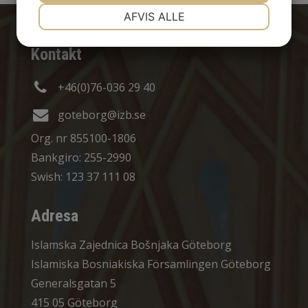
NØDVENDIGE
PRÆFERENCER
AFVIS ALLE
Kontakt
MARKETING
STATISTIK
+46(0)76-036 29 40
goteborg@izb.se
Org. nr 855100-1806
Bankgiro: 255-2990
Swish: 123 37 111 08
Adresa
Islamska Zajednica Bošnjaka Göteborg
Islamiska Bosniakiska Församlingen Göteborg
Generalsgatan 5
415 05 Göteborg