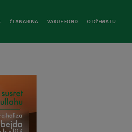
B
ČLANARINA
VAKUF FOND
O DŽEMATU