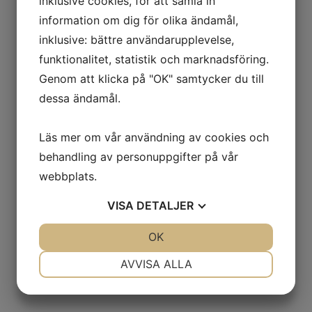
inklusive cookies, för att samla in
information om dig för olika ändamål,
inklusive: bättre användarupplevelse,
funktionalitet, statistik och marknadsföring.
Genom att klicka på "OK" samtycker du till
dessa ändamål.
Läs mer om vår användning av cookies och
behandling av personuppgifter på vår
webbplats.
VISA
DETALJER
JA
NEJ
OK
JA
NEJ
NÖDVÄNDIG
INSTÄLLNINGAR
AVVISA ALLA
JA
NEJ
JA
NEJ
MARKNADSFÖRING
STATISTIK