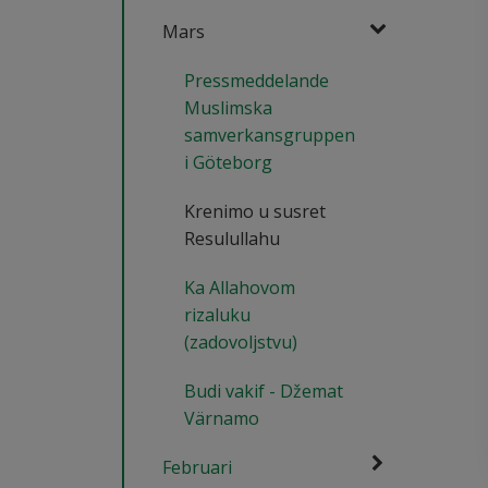
Mars
Pressmeddelande
Muslimska
samverkansgruppen
i Göteborg
Krenimo u susret
Resulullahu
Ka Allahovom
rizaluku
(zadovoljstvu)
Budi vakif - Džemat
Värnamo
Februari