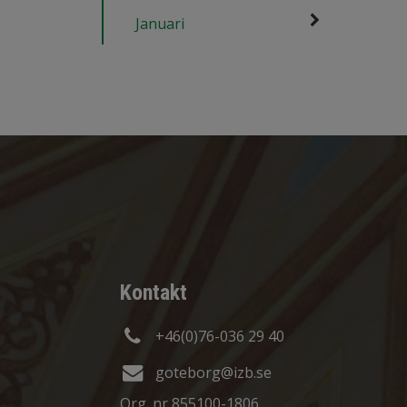
Januari
Kontakt
+46(0)76-036 29 40
goteborg@izb.se
Org. nr 855100-1806