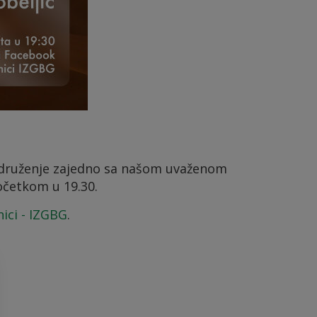
i druženje zajedno sa našom uvaženom
očetkom u 19.30.
ici - IZGBG
.