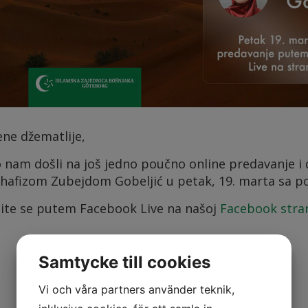
ene džematlije,
 nam došli na još jedno poučno online predavanje 
-hafizom Zubejdom Gobeljić u petak, 19. marta sa p
čite se putem Facebook Live na našoj
Facebook stran
Samtycke till cookies
Vi och våra partners använder teknik,