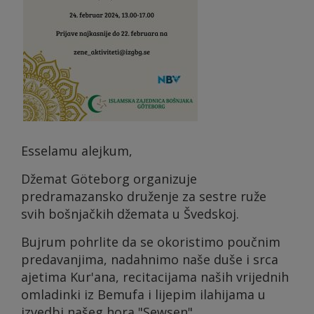
Esselamu alejkum,
Džemat Göteborg organizuje
predramazansko druženje za sestre ruže
svih bošnjačkih džemata u Švedskoj.
Bujrum pohrlite da se okoristimo poučnim
predavanjima, nadahnimo naše duše i srca
ajetima Kur'ana, recitacijama naših vrijednih
omladinki iz Bemufa i lijepim ilahijama u
izvedbi našeg hora "Sewsen".