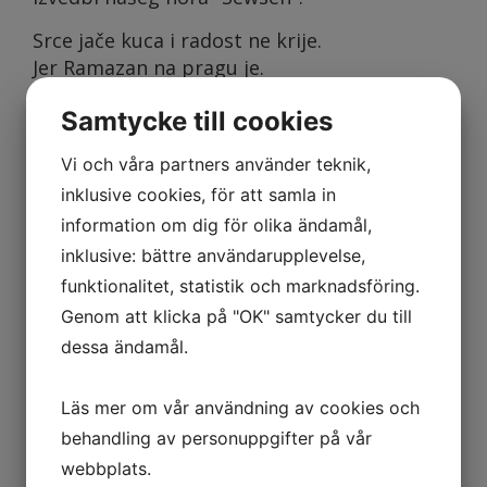
Srce jače kuca i radost ne krije.
Jer Ramazan na pragu je.
Datum:
24 februar 2024, 13.00-17.00
Samtycke till cookies
Adresa : Generalsgatan 5, Göteborg
Vi och våra partners använder teknik,
12:27
Podne namaz / okupljanje
inklusive cookies, för att samla in
13:00
Ašere i dobrodošlica
information om dig för olika ändamål,
Program - Prvi dio
inklusive: bättre användarupplevelse,
Predavanje "Utjecaj Ramazanskog posta
funktionalitet, statistik och marknadsföring.
na ljudski organizam" dr. Kanita Dedić
Pauza za ručak i kahvu
Genom att klicka på "OK" samtycker du till
14:54
Ikindija namaz
dessa ändamål.
15:15
Program - Drugi dio
Läs mer om vår användning av cookies och
Predavanja:
behandling av personuppgifter på vår
"Majka - odgoj, ljubav prema Ramazanu"
m. Dženita Dedić i m. Semka Dedić
webbplats.