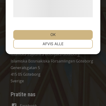
+46(0)76-036 29 40
Læs mere om vores brug af cookies og
behandling af persondata på vores
goteborg@izb.se
hjemmeside.
Org. nr 855100-1806
Bankgiro: 255-2990
Swish: 123 37 111 08
OK
NØDVENDIGE
PRÆFERENCER
Adresa
AFVIS ALLE
Islamska Zajednica Bošnjaka Göteborg
MARKETING
STATISTIK
Islamiska Bosniakiska Församlingen Göteborg
Generalsgatan 5
415 05 Göteborg
Sverige
Pratite nas
Facebook