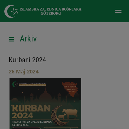
Togg
navi
Arkiv
Kurbani 2024
26 Maj 2024