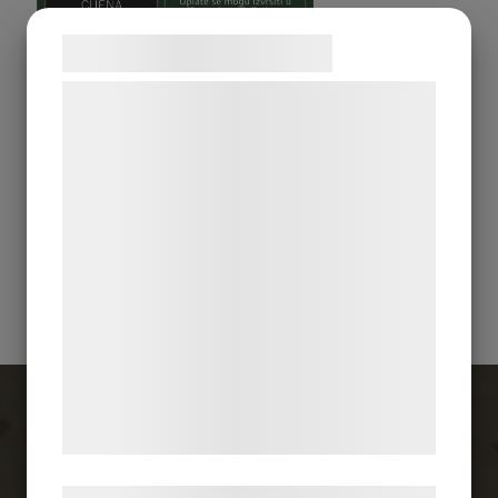
Samtykke til cookies
Vi og vores samarbejdspartnere bruger
teknologier, herunder cookies, til at
indsamle oplysninger om dig til forskellige
formål, herunder: Tilpasning af annoncering,
bedre brugeroplevelse, funktionalitet,
Pogledajte plakat za informacije o akcijij
statistik og marketing. Disse oplysninger
Kurbana za 2024 g.
kan blive delt med annoncerings- og
analysepartnere, som kan kombinere dem
med data, du tidligere har givet dem eller
de har indsamlet gennem din brug af deres
tjenester. Ved at klikke på 'OK' giver du
samtykke til disse formål.
Kontakt