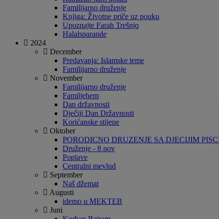
Familijarno druženje
Knjiga: Životne priče uz pouku
Upoznajte Farah Trešnjo
Halalsparande
2024
December
Predavanja: Islamske teme
Familijarno druženje
November
Familijarno druženje
Familjehem
Dan državnosti
Dječiji Dan Državnosti
Korićanske stijene
Oktober
PORODICNO DRUZENJE SA DJECIJIM PIS
Druženje - 8 nov
Poplave
Centralni mevlud
September
Naš džemat
Augusti
idemo u MEKTEB
Juni
Kurban Bajram