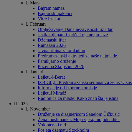
Mars
Bajram namaz
Bajramski paketici
Vitre i zekat
Februari
Obilježavanje Dana nezavisnosti uz iftar
Jezik koji pamti, priče koje ne prolaze
Džematski iftar
Ramazan 2026
Javna tribina za omladinu
Predramazanski aktıviteti za naše najmlade
Familijarno druženje
Poziv na Skupštinu 2026
Januari
Lejletu-l-Berat
IZB Gbg - Predramazanski seminar za zene: U sus
Informacije od Izborne komisije
Lejletul Miradž
Radionica za mlade: Kako znati šta je istina
2025
November
Druženje sa dizajnericom Sanelom Čičkušić
Žena muslimanka: Moja vjera, moj idenditet
Volonterski rad
Posjeta džematu Stockholm