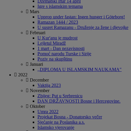
Dzematski iftar 14 april
Igre s islamskim temama
Mars
Upprop under fastan: Ingen hunger i Göteborg!
Ramazan 1444 / 2023
U susret Ramazanu - Druženje za žene i djevojke
Februari
U Kur'anu je mudrost
Lejletul Miradž
1 mart - Dan nezavisnosti
Pomoć narodu Turske i Sirije
Poziv na skupštinu
Januari
,,DIPLOMA U ISLAMSKIM NAUKAMA"
2022
December
Vaktija 2023
November
Zbijeg: Put u Srebrenicu
DAN DRŽAVNOSTI Bosne i Hercegovine.
Oktober
Umra 2022
Projekat Bosna - Donatorsko večer
Sjećanje na Poslanika a.s.
Islamsko vjerovanje