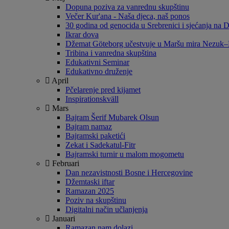
Dopuna poziva za vanrednu skupštinu
Večer Kur'ana - Naša djeca, naš ponos
30 godina od genocida u Srebrenici i sjećanja na Da
Ikrar dova
Džemat Göteborg učestvuje u Maršu mira Nezuk–
Tribina i vanredna skupština
Edukativni Seminar
Edukativno druženje
April
Pčelarenje pred kijamet
Inspirationskväll
Mars
Bajram Šerif Mubarek Olsun
Bajram namaz
Bajramski paketići
Zekat i Sadekatul-Fitr
Bajramski turnir u malom mogometu
Februari
Dan nezavistnosti Bosne i Hercegovine
Džemtaski iftar
Ramazan 2025
Poziv na skupštinu
Digitalni način učlanjenja
Januari
Ramazan nam dolazi