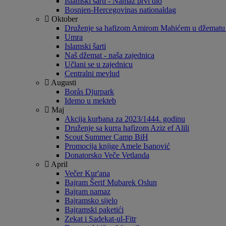
Islamski šarti - Namaz prvi dio
Bosnien-Hercegovinas nationaldag
Oktober
Druženje sa hafizom Amirom Mahićem u džematu
Umra
Islamski šarti
Naš džemat - naša zajednica
Učlani se u zajednicu
Centralni mevlud
Augusti
Borås Djurpark
Idemo u mekteb
Maj
Akcija kurbana za 2023/1444. godinu
Druženje sa kurra hafizom Aziz ef Alili
Scout Summer Camp BiH
Promocija knjige Amele Isanović
Donatorsko Veče Vetlanda
April
Večer Kur'ana
Bajram Šerif Mubarek Oslun
Bajram namaz
Bajramsko sijelo
Bajramski paketići
Zekat i Sadekat-ul-Fitr