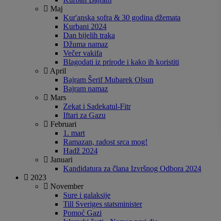
Maj
Kur'anska sofra & 30 godina džemata
Kurbani 2024
Dan bijelih traka
Džuma namaz
Večer vakifa
Blagodati iz prirode i kako ih koristiti
April
Bajram Šerif Mubarek Olsun
Bajram namaz
Mars
Zekat i Sadekatul-Fitr
Iftari za Gazu
Februari
1. mart
Ramazan, radost srca mog!
Hadž 2024
Januari
Kandidatura za člana Izvršnog Odbora 2024
2023
November
Sure i galaksije
Till Sveriges statsminister
Pomoć Gazi