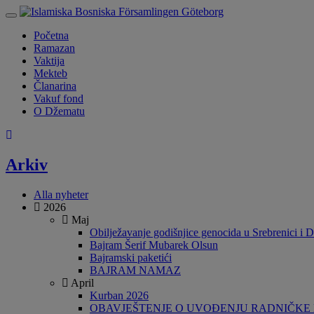
Toggle
navigation
Početna
Ramazan
Vaktija
Mekteb
Članarina
Vakuf fond
O Džematu
Arkiv
Alla nyheter
2026
Maj
Obilježavanje godišnjice genocida u Srebrenici i D
Bajram Šerif Mubarek Olsun
Bajramski paketići
BAJRAM NAMAZ
April
Kurban 2026
OBAVJEŠTENJE O UVOĐENJU RADNIČKE