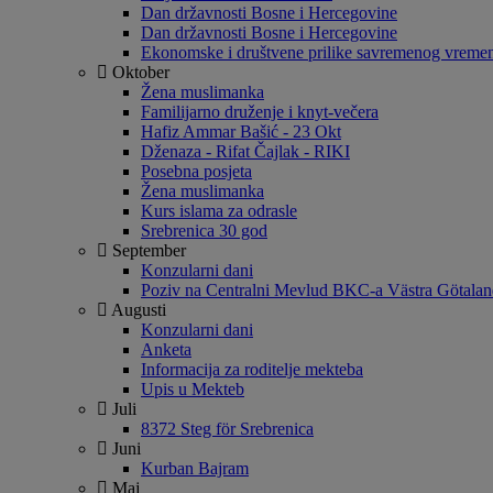
Dan državnosti Bosne i Hercegovine
Dan državnosti Bosne i Hercegovine
Ekonomske i društvene prilike savremenog vreme
Oktober
Žena muslimanka
Familijarno druženje i knyt-večera
Hafiz Ammar Bašić - 23 Okt
Dženaza - Rifat Čajlak - RIKI
Posebna posjeta
Žena muslimanka
Kurs islama za odrasle
Srebrenica 30 god
September
Konzularni dani
Poziv na Centralni Mevlud BKC-a Västra Götala
Augusti
Konzularni dani
Anketa
Informacija za roditelje mekteba
Upis u Mekteb
Juli
8372 Steg för Srebrenica
Juni
Kurban Bajram
Maj