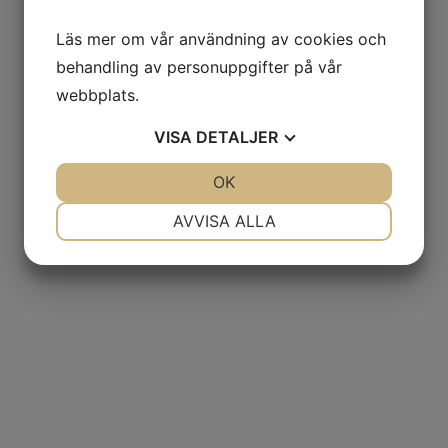
Läs mer om vår användning av cookies och
behandling av personuppgifter på vår
webbplats.
VISA
DETALJER
JA
NEJ
OK
JA
NEJ
NÖDVÄNDIG
INSTÄLLNINGAR
AVVISA ALLA
JA
NEJ
JA
NEJ
MARKNADSFÖRING
STATISTIK