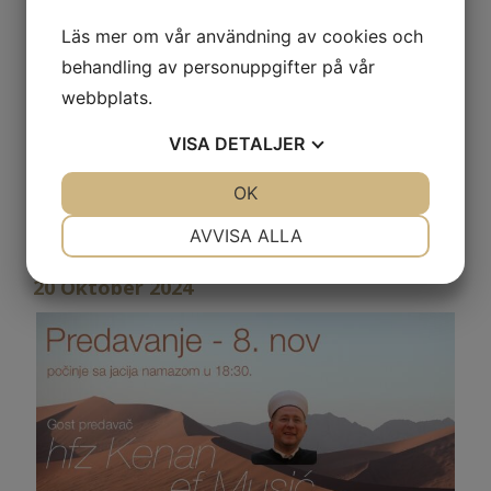
Läs mer om vår användning av cookies och
behandling av personuppgifter på vår
webbplats.
Bujrum
VISA
DETALJER
JA
NEJ
OK
JA
NEJ
NÖDVÄNDIG
INSTÄLLNINGAR
AVVISA ALLA
Druženje - 8 nov
JA
NEJ
JA
NEJ
20 Oktober 2024
MARKNADSFÖRING
STATISTIK