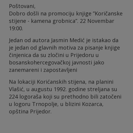
Poštovani,
Dobro došli na promociju knjige ”Koričanske
stijene - kamena grobnica”. 22 Novembar
19:00.
Jedan od autora Jasmin Medić je istakao da
je jedan od glavnih motiva za pisanje knjige
činjenica da su zločini u Prijedoru u
bosanskohercegovačkoj javnosti jako
zanemareni i zapostavljeni
Na lokaciji Korićanskih stijena, na planini
Vlašić, u augustu 1992. godine streljana su
224 logoraša koji su prethodno bili zatočeni
u logoru Trnopolje, u blizini Kozarca,
opština Prijedor.