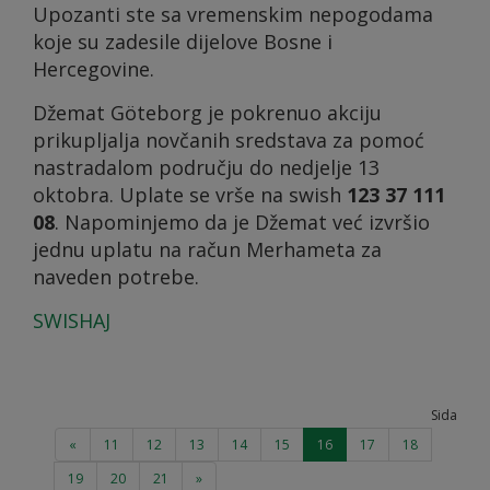
Upozanti ste sa vremenskim nepogodama
koje su zadesile dijelove Bosne i
Hercegovine.
Džemat Göteborg je pokrenuo akciju
prikupljalja novčanih sredstava za pomoć
nastradalom području do nedjelje 13
oktobra. Uplate se vrše na swish
123 37 111
08
. Napominjemo da je Džemat već izvršio
jednu uplatu na račun Merhameta za
naveden potrebe.
SWISHAJ
Sida
«
11
12
13
14
15
16
17
18
19
20
21
»