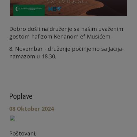
Dobro došli na druženje sa našim uvaženim
gostom hafizom Kenanom ef Musićem.
8. Novembar - druženje počinjemo sa Jacija-
namazom u 18.30.
Poplave
08 Oktober 2024
Poštovani,